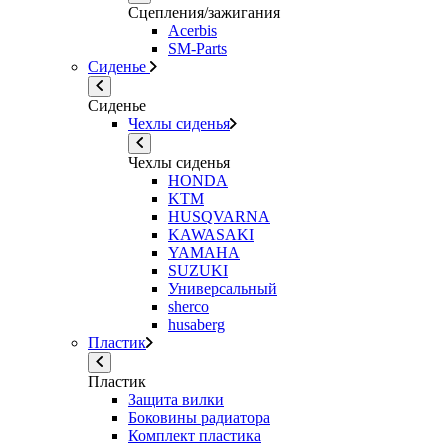
Сцепления/зажигания
Acerbis
SM-Parts
Сиденье
Сиденье
Чехлы сиденья
Чехлы сиденья
HONDA
KTM
HUSQVARNA
KAWASAKI
YAMAHA
SUZUKI
Универсальный
sherco
husaberg
Пластик
Пластик
Защита вилки
Боковины радиатора
Комплект пластика