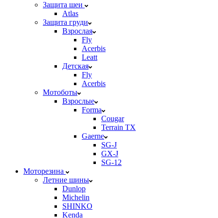
Защита шеи
Atlas
Защита груди
Взрослая
Fly
Acerbis
Leatt
Детская
Fly
Acerbis
Мотоботы
Взрослые
Forma
Cougar
Terrain TX
Gaerne
SG-J
GX-J
SG-12
Моторезина
Летние шины
Dunlop
Michelin
SHINKO
Kenda