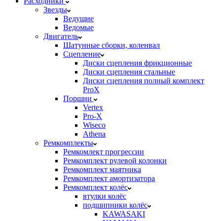
Расходники
Звезды
Ведущие
Ведомые
Двигатель
Шатунные сборки, коленвал
Сцепление
Диски сцепления фрикционные
Диски сцепления стальные
Диски сцепления полный комплект
ProX
Поршни
Vertex
Pro-X
Wiseco
Athena
Ремкомплекты
Ремкомлект прогрессии
Ремкомплект рулевой колонки
Ремкомплект маятника
Ремкомплект амортизатора
Ремкомплект колёс
втулки колёс
подшипники колёс
KAWASAKI