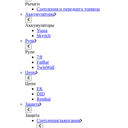
Рычаги
Сцепления и переднего тормоза
Аккумуляторы
Аккумуляторы
Yuasa
Skyrich
Рули
Рули
7/8
FatBar
TwinWall
Цепи
Цепи
EK
DID
Renthal
Защита
Защита
Сцепления/зажигания