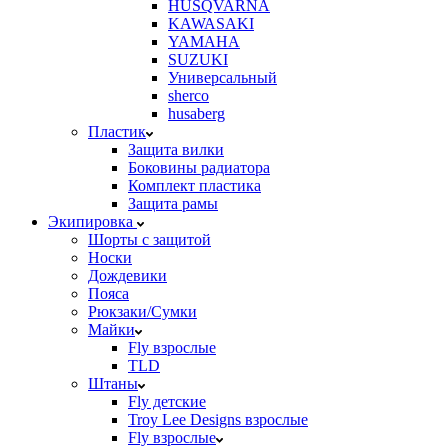
HUSQVARNA
KAWASAKI
YAMAHA
SUZUKI
Универсальный
sherco
husaberg
Пластик
Защита вилки
Боковины радиатора
Комплект пластика
Защита рамы
Экипировка
Шорты с защитой
Носки
Дождевики
Пояса
Рюкзаки/Сумки
Майки
Fly взрослые
TLD
Штаны
Fly детские
Troy Lee Designs взрослые
Fly взрослые