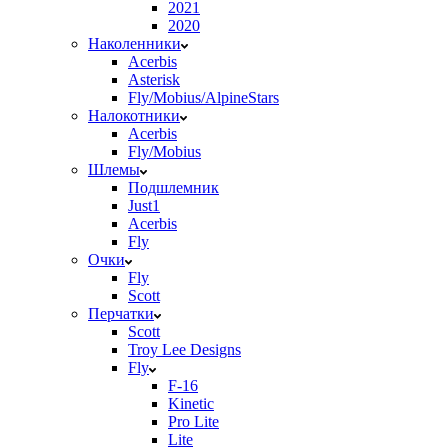
2021
2020
Наколенники
Acerbis
Asterisk
Fly/Mobius/AlpineStars
Налокотники
Acerbis
Fly/Mobius
Шлемы
Подшлемник
Just1
Acerbis
Fly
Очки
Fly
Scott
Перчатки
Scott
Troy Lee Designs
Fly
F-16
Kinetic
Pro Lite
Lite