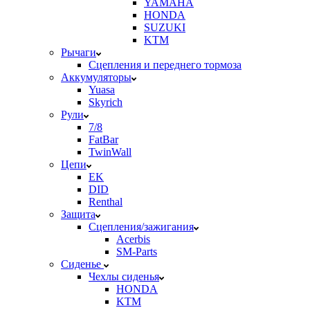
YAMAHA
HONDA
SUZUKI
KTM
Рычаги
Сцепления и переднего тормоза
Аккумуляторы
Yuasa
Skyrich
Рули
7/8
FatBar
TwinWall
Цепи
EK
DID
Renthal
Защита
Сцепления/зажигания
Acerbis
SM-Parts
Сиденье
Чехлы сиденья
HONDA
KTM