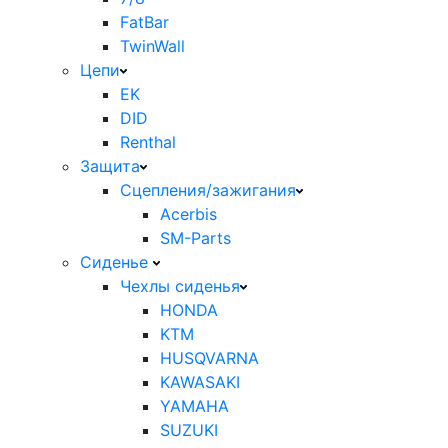
FatBar
TwinWall
Цепи
EK
DID
Renthal
Защита
Сцепления/зажигания
Acerbis
SM-Parts
Сиденье
Чехлы сиденья
HONDA
KTM
HUSQVARNA
KAWASAKI
YAMAHA
SUZUKI