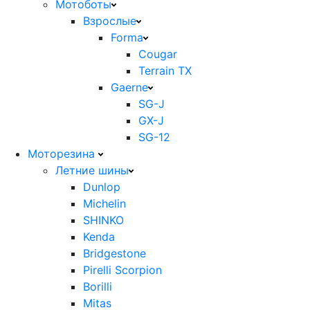
Мотоботы
Взрослые
Forma
Cougar
Terrain TX
Gaerne
SG-J
GX-J
SG-12
Моторезина
Летние шины
Dunlop
Michelin
SHINKO
Kenda
Bridgestone
Pirelli Scorpion
Borilli
Mitas