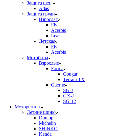
Защита шеи
Atlas
Защита груди
Взрослая
Fly
Acerbis
Leatt
Детская
Fly
Acerbis
Мотоботы
Взрослые
Forma
Cougar
Terrain TX
Gaerne
SG-J
GX-J
SG-12
Моторезина
Летние шины
Dunlop
Michelin
SHINKO
Kenda