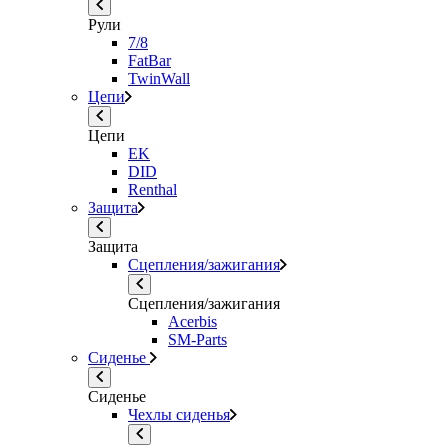
Рули
7/8
FatBar
TwinWall
Цепи
Цепи
EK
DID
Renthal
Защита
Защита
Сцепления/зажигания
Сцепления/зажигания
Acerbis
SM-Parts
Сиденье
Сиденье
Чехлы сиденья