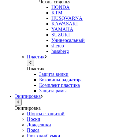
Чехлы сиденья
HONDA
KTM
HUSQVARNA
KAWASAKI
YAMAHA
SUZUKI
Универсальный
sherco
husaberg
Пластик
Пластик
Защита вилки
Боковины радиатора
Комплект пластика
Защита рамы
Экипировка
Экипировка
Шорты с защитой
Носки
Дождевики
Пояса
Рюкзаки/Сумки