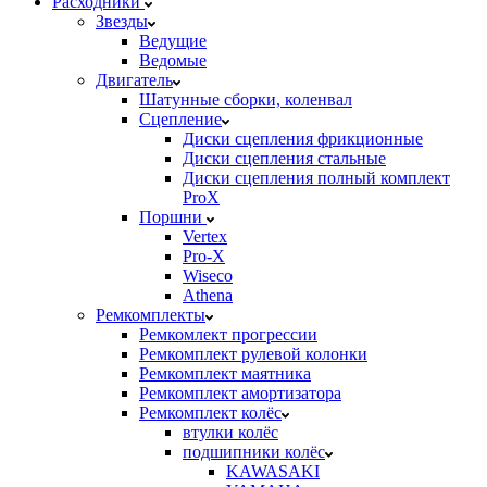
Расходники
Звезды
Ведущие
Ведомые
Двигатель
Шатунные сборки, коленвал
Сцепление
Диски сцепления фрикционные
Диски сцепления стальные
Диски сцепления полный комплект
ProX
Поршни
Vertex
Pro-X
Wiseco
Athena
Ремкомплекты
Ремкомлект прогрессии
Ремкомплект рулевой колонки
Ремкомплект маятника
Ремкомплект амортизатора
Ремкомплект колёс
втулки колёс
подшипники колёс
KAWASAKI