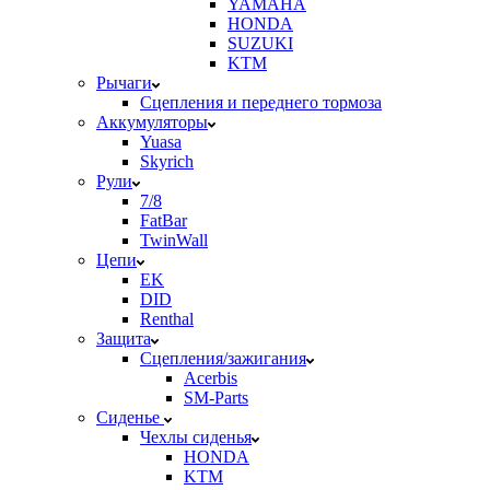
YAMAHA
HONDA
SUZUKI
KTM
Рычаги
Сцепления и переднего тормоза
Аккумуляторы
Yuasa
Skyrich
Рули
7/8
FatBar
TwinWall
Цепи
EK
DID
Renthal
Защита
Сцепления/зажигания
Acerbis
SM-Parts
Сиденье
Чехлы сиденья
HONDA
KTM