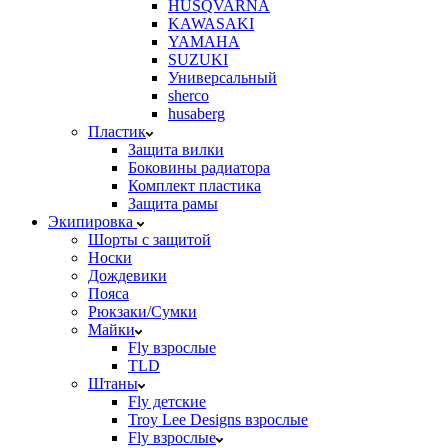
HUSQVARNA
KAWASAKI
YAMAHA
SUZUKI
Универсальный
sherco
husaberg
Пластик
Защита вилки
Боковины радиатора
Комплект пластика
Защита рамы
Экипировка
Шорты с защитой
Носки
Дождевики
Пояса
Рюкзаки/Сумки
Майки
Fly взрослые
TLD
Штаны
Fly детские
Troy Lee Designs взрослые
Fly взрослые