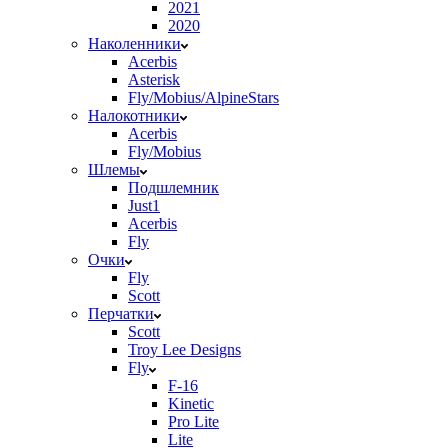
2021
2020
Наколенники
Acerbis
Asterisk
Fly/Mobius/AlpineStars
Налокотники
Acerbis
Fly/Mobius
Шлемы
Подшлемник
Just1
Acerbis
Fly
Очки
Fly
Scott
Перчатки
Scott
Troy Lee Designs
Fly
F-16
Kinetic
Pro Lite
Lite